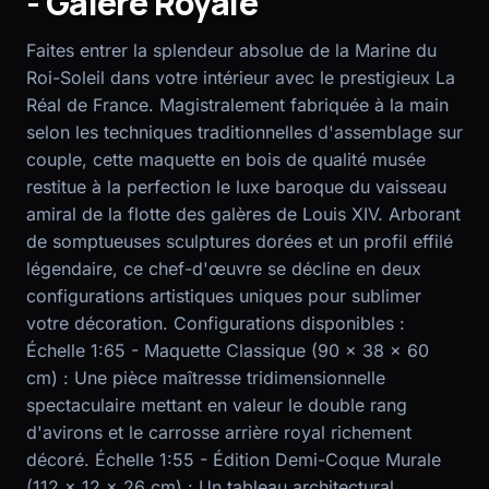
- Galère Royale
EN
FR
Faites entrer la splendeur absolue de la Marine du
Roi-Soleil dans votre intérieur avec le prestigieux La
Réal de France. Magistralement fabriquée à la main
selon les techniques traditionnelles d'assemblage sur
couple, cette maquette en bois de qualité musée
restitue à la perfection le luxe baroque du vaisseau
amiral de la flotte des galères de Louis XIV. Arborant
de somptueuses sculptures dorées et un profil effilé
légendaire, ce chef-d'œuvre se décline en deux
configurations artistiques uniques pour sublimer
votre décoration. Configurations disponibles :
Échelle 1:65 - Maquette Classique (90 x 38 x 60
cm) : Une pièce maîtresse tridimensionnelle
spectaculaire mettant en valeur le double rang
d'avirons et le carrosse arrière royal richement
décoré. Échelle 1:55 - Édition Demi-Coque Murale
(112 x 12 x 26 cm) : Un tableau architectural