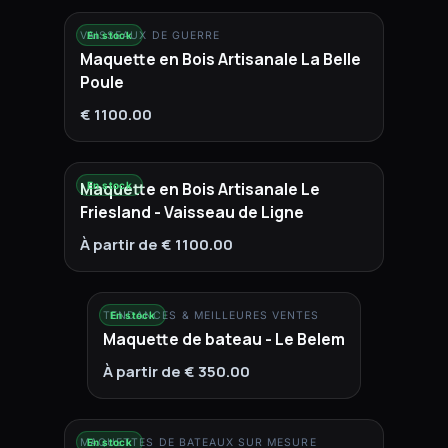
VAISSEAUX DE GUERRE
En stock
Maquette en Bois Artisanale La Belle
Poule
€ 1100.00
Maquette en Bois Artisanale Le
En stock
Friesland - Vaisseau de Ligne
À partir de € 1100.00
TENDANCES & MEILLEURES VENTES
En stock
Maquette de bateau - Le Belem
À partir de € 350.00
MAQUETTES DE BATEAUX SUR MESURE
En stock