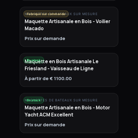
MAQUETTES DE BATEAUX SUR MESURE
Fabriqué sur commande
Maquette Artisanale en Bois - Voilier
Macado
Prix sur demande
Maquette en Bois Artisanale Le
En stock
Friesland - Vaisseau de Ligne
À partir de € 1100.00
MAQUETTES DE BATEAUX SUR MESURE
En stock
Maquette Artisanale en Bois - Motor
Yacht ACM Excellent
Prix sur demande