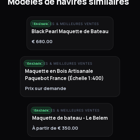
Modèles de navires similaires
TENDANCES & MEILLEURES VENTES
En stock
Black Pearl Maquette de Bateau
€ 680.00
TENDANCES & MEILLEURES VENTES
En stock
Maquette en Bois Artisanale
Paquebot France (Échelle 1:400)
Prix sur demande
TENDANCES & MEILLEURES VENTES
En stock
Maquette de bateau - Le Belem
À partir de € 350.00