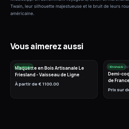
Twain, leur silhouette majestueuse et le bruit de leurs ro
américaine.
Vous aimerez aussi
Maquette en Bois Artisanale Le
En stock
DEMI-COQU
En stock
Demi-coqu
Friesland - Vaisseau de Ligne
de Franc
À partir de € 1100.00
Prix sur