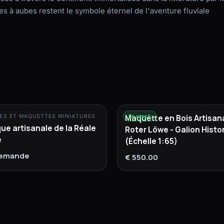
ues à aubes restent le symbole éternel de l'aventure fluviale
Maquette en Bois Artisan
ES ET MAQUETTES MINIATURES
En stock
e artisanale de la Réale
Roter Löwe - Galion Histo
e
(Échelle 1:65)
 demande
€ 550.00