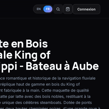
Connexion
EN
FR
e en Bois
le King of
ippi - Bateau à Aube
e romantique et historique de la navigation fluviale
 réplique haut de gamme en bois du King of
nt fabriquée à la main. Cette maquette de qualité
tte par latte avec des bois nobles, restituant à la
te unique des célèbres steamboats. Dotée de ponts
ses deux hautes cheminées noires, d'une grande roue à