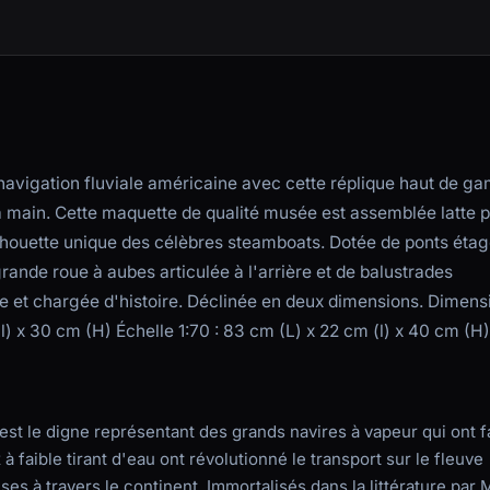
navigation fluviale américaine avec cette réplique haut de 
la main. Cette maquette de qualité musée est assemblée latte 
 silhouette unique des célèbres steamboats. Dotée de ponts éta
ande roue à aubes articulée à l'arrière et de balustrades
se et chargée d'histoire. Déclinée en deux dimensions. Dimens
(l) x 30 cm (H) Échelle 1:70 : 83 cm (L) x 22 cm (l) x 40 cm (H)
est le digne représentant des grands navires à vapeur qui ont fa
faible tirant d'eau ont révolutionné le transport sur le fleuve
s à travers le continent. Immortalisés dans la littérature par 