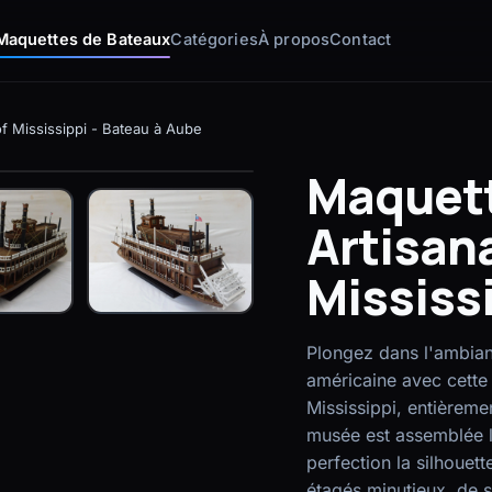
Maquettes de Bateaux
Catégories
À propos
Contact
f Mississippi - Bateau à Aube
Maquett
Artisana
Mississ
Plongez dans l'ambianc
américaine avec cette
Mississippi, entièreme
musée est assemblée la
perfection la silhouet
étagés minutieux, de 