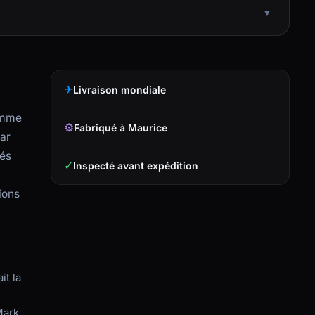
▼
✈
Livraison mondiale
gamme
⚙
Fabriqué à Maurice
par
gés
✓
Inspecté avant expédition
ions
it la
Mark