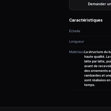
Demander un
Caractéristiques
Échelle
Longueur
Matériaux
La structure du 
haute qualité. L
latte par latte, 
avant de recevoir 
des ornements en 
rambardes et une
sont réalisées en 
temps.