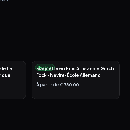
ale Le
Maquette en Bois Artisanale Gorch
En stock
rique
Fock - Navire-École Allemand
À partir de € 750.00