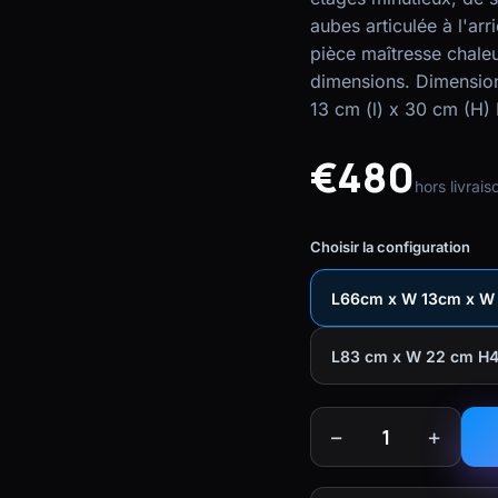
aubes articulée à l'arr
pièce maîtresse chaleu
dimensions. Dimensions
13 cm (l) x 30 cm (H) 
€480
hors livrais
Choisir la configuration
L66cm x W 13cm x W 3
L83 cm x W 22 cm H40
−
+
1