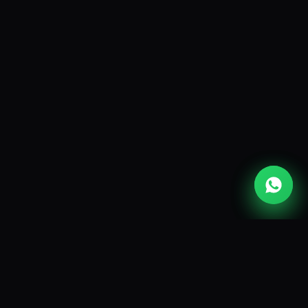
Contact
Sir John Pope Henessy St, Curepipe