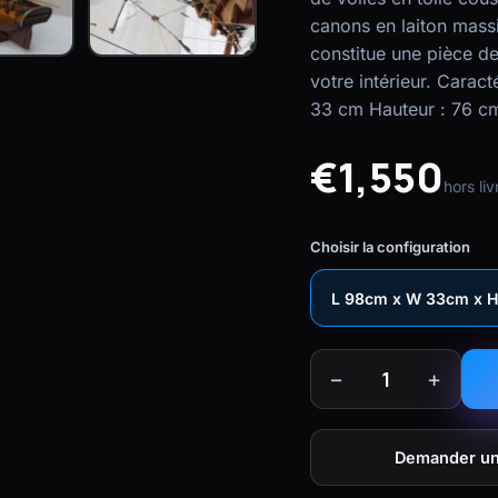
canons en laiton massi
constitue une pièce de
votre intérieur. Caract
33 cm Hauteur : 76 c
€1,550
hors liv
Choisir la configuration
L 98cm x W 33cm x H 7
−
+
1
Demander un