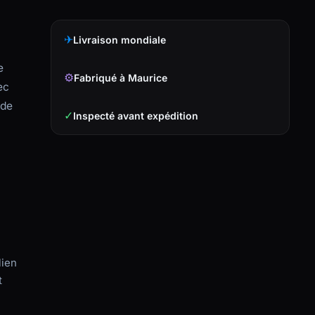
✈
Livraison mondiale
e
⚙
Fabriqué à Maurice
ec
 de
✓
Inspecté avant expédition
lien
t