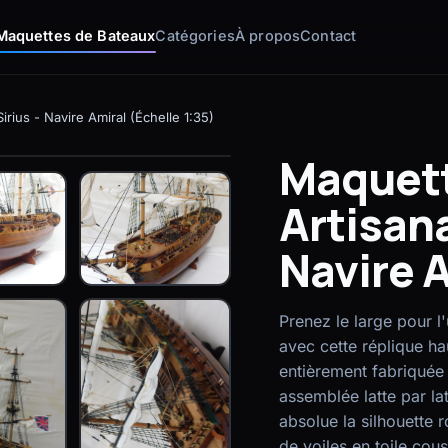
Maquettes de Bateaux
Catégories
À propos
Contact
rius - Navire Amiral (Échelle 1:35)
Maquett
Artisana
Navire A
Prenez le large pour l
avec cette réplique ha
entièrement fabriquée 
assemblée latte par lat
absolue la silhouette 
de voiles en toile co