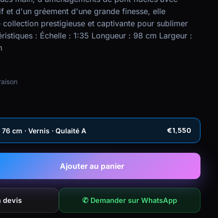
f et d'un gréement d'une grande finesse, elle
 collection prestigieuse et captivante pour sublimer
éristiques : Échelle : 1:35 Longueur : 98 cm Largeur :
m
raison
€1,550
6 cm · Vernis · Qulaité A
Ajouter au panier
 devis
✆ Demander sur WhatsApp