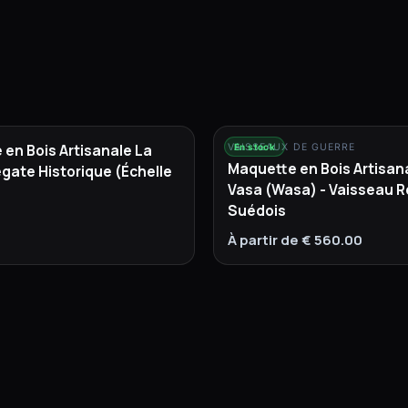
en Bois Artisanale La
VAISSEAUX DE GUERRE
En stock
Maquette en Bois Artisan
régate Historique (Échelle
Vasa (Wasa) - Vaisseau R
Suédois
À partir de € 560.00