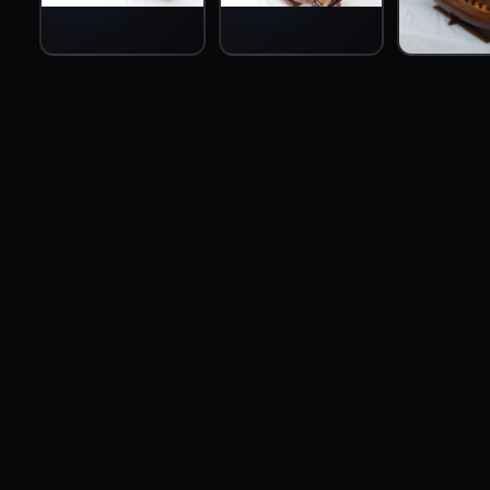
EN
FR