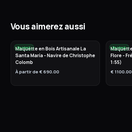
Vous aimerez aussi
Maquette en Bois Artisanale La
Maquette 
En stock
En stock
Santa María - Navire de Christophe
Flore - F
Colomb
1:55)
À partir de € 690.00
€ 1100.00