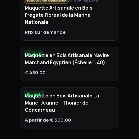
MAQUETTES DE BATEAUX SUR MESURE
Fabriqué sur commande
Maquette Artisanale en Bois -
Frégate Floréal de la Marine
Nationale
Prix sur demande
Maquette en Bois Artisanale Navire
En stock
Marchand Égyptien (Échelle 1:40)
€ 480.00
Maquette en Bois Artisanale La
En stock
Marie-Jeanne - Thonier de
Concarneau
À partir de € 600.00