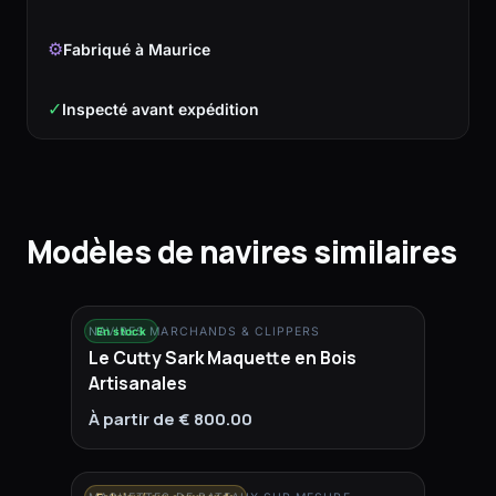
⚙
Fabriqué à Maurice
✓
Inspecté avant expédition
Modèles de navires similaires
NAVIRES MARCHANDS & CLIPPERS
En stock
Le Cutty Sark Maquette en Bois
Artisanales
À partir de € 800.00