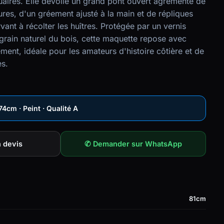
stuaires. Elle dévoile un grand pont ouvert agrémenté de
ures, d'un gréement ajusté à la main et de répliques
vant à récolter les huîtres. Protégée par un vernis
grain naturel du bois, cette maquette repose avec
ment, idéale pour les amateurs d'histoire côtière et de
es.
cm x W25cm x H 74cm · Peint · Qualité A
 devis
✆ Demander sur WhatsApp
81cm