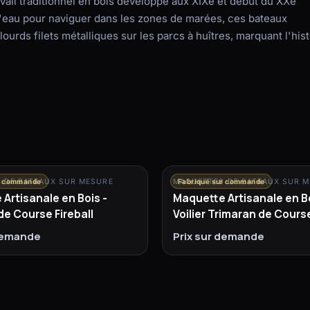
avail traditionnel en bois développé aux XIXe et début du XXe
 d'eau pour naviguer dans les zones de marées, ces bateaux
 lourds filets métalliques sur les parcs à huîtres, marquant l'hist
 DE BATEAUX SUR MESURE
r commande
MAQUETTES DE BATEAUX SUR 
Fabriqué sur commande
Artisanale en Bois -
Maquette Artisanale en Bo
de Course Fireball
Voilier Trimaran de Cours
 demande
Prix sur demande