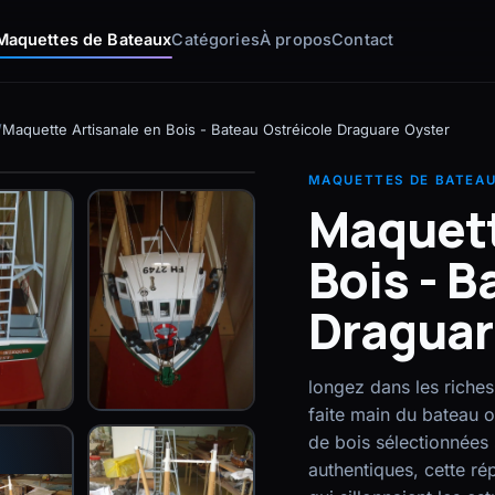
Maquettes de Bateaux
Catégories
À propos
Contact
/
Maquette Artisanale en Bois - Bateau Ostréicole Draguare Oyster
MAQUETTES DE BATEAU
Maquett
Bois - B
Draguar
longez dans les riches
faite main du bateau o
de bois sélectionnées
authentiques, cette r