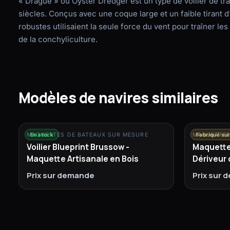
« Drague » ou Oyster Dredger est un type de voilier de tr
siècles. Conçus avec une coque large et un faible tirant
robustes utilisaient la seule force du vent pour traîner les
de la conchyliculture.
Modèles de navires similaires
MAQUETTES DE BATEAUX SUR MESURE
En stock
MAQUETTES
Fabriqué su
Voilier Blueprint Brussow -
Maquette 
Maquette Artisanale en Bois
Dériveur 
Prix sur demande
Prix sur