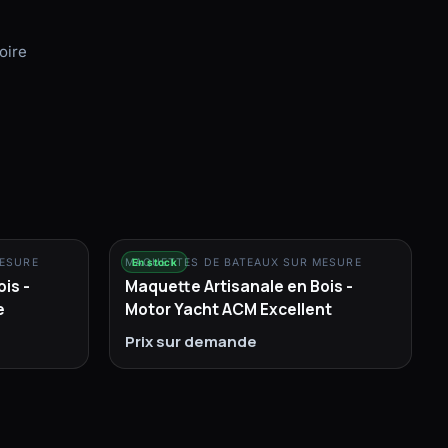
oire
MESURE
MAQUETTES DE BATEAUX SUR MESURE
En stock
is -
Maquette Artisanale en Bois -
e
Motor Yacht ACM Excellent
Prix sur demande