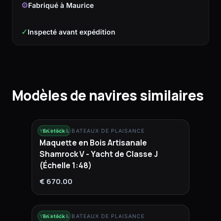
⚙
Fabriqué à Maurice
✓
Inspecté avant expédition
Modèles de navires similaires
YACHTS & BATEAUX DE PLAISANCE
En stock
Maquette en Bois Artisanale
Shamrock V - Yacht de Classe J
(Échelle 1:48)
€ 670.00
YACHTS & BATEAUX DE PLAISANCE
En stock