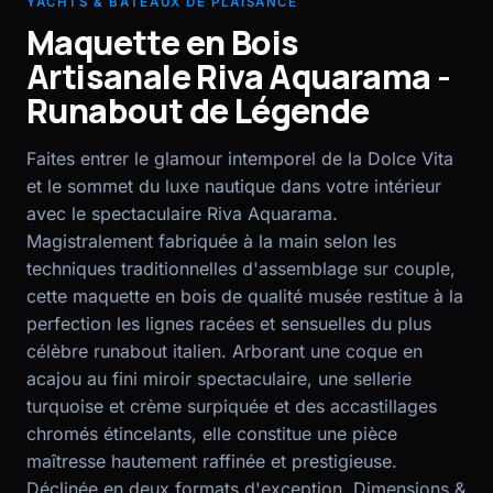
YACHTS & BATEAUX DE PLAISANCE
Maquette en Bois
EN
FR
Artisanale Riva Aquarama -
Runabout de Légende
Faites entrer le glamour intemporel de la Dolce Vita
et le sommet du luxe nautique dans votre intérieur
avec le spectaculaire Riva Aquarama.
Magistralement fabriquée à la main selon les
techniques traditionnelles d'assemblage sur couple,
cette maquette en bois de qualité musée restitue à la
perfection les lignes racées et sensuelles du plus
célèbre runabout italien. Arborant une coque en
acajou au fini miroir spectaculaire, une sellerie
turquoise et crème surpiquée et des accastillages
chromés étincelants, elle constitue une pièce
maîtresse hautement raffinée et prestigieuse.
Déclinée en deux formats d'exception. Dimensions &