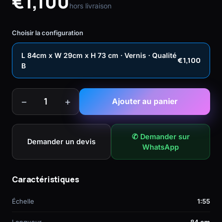
€1,100
hors livraison
Choisir la configuration
L 84cm x W 29cm x H 73 cm · Vernis · Qualité
€1,100
B
−
+
1
Ajouter au panier
✆ Demander sur
Demander un devis
WhatsApp
Caractéristiques
Échelle
1:55
Longueur
84 cm