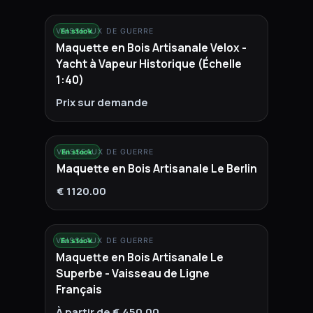
VAISSEAUX DE GUERRE
En stock
Maquette en Bois Artisanale Velox -
Yacht à Vapeur Historique (Échelle
1:40)
Prix sur demande
VAISSEAUX DE GUERRE
En stock
Maquette en Bois Artisanale Le Berlin
€ 1120.00
VAISSEAUX DE GUERRE
En stock
Maquette en Bois Artisanale Le
Superbe - Vaisseau de Ligne
Français
À partir de € 450.00