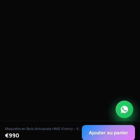
Maquette en Bois Artisanale HMS Victory - Vaisseau Amiral Britannique
Ajouter au panier
€990